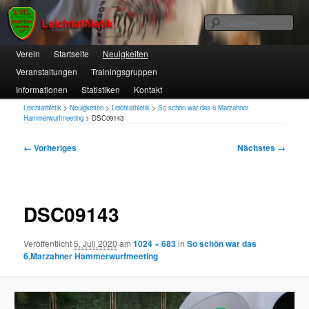
1. VfL FORTUNA Marzahn e.V.
Suc
Hauptmenü
Verein
Zum
Startseite
Neuigkeiten
Veranstaltungen
Trainingsgruppen
primären
Leichtathletik
Informationen
Statistiken
Kontakt
Inhalt
Leichtathletik
>
Neuigkeiten
>
Leichtathletik
>
So schön war das 6.Marzahner
springen
Hammerwurfmeeting
>
DSC09143
Bilder-
← Vorheriges
Nächstes →
Navigation
DSC09143
Veröffentlicht
5. Juli 2020
am
1024 × 683
in
So schön war das
6.Marzahner Hammerwurfmeeting