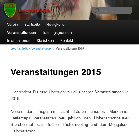
1. VfL FORTUNA Marzahn e.V.
Suc
Hauptmenü
Verein
Zum
Startseite
Neuigkeiten
Veranstaltungen
Trainingsgruppen
primären
Leichtathletik
Informationen
Statistiken
Kontakt
Inhalt
Leichtathletik
>
Veranstaltungen
>
Veranstaltungen 2015
springen
Veranstaltungen 2015
Hier findest Du eine Übersicht zu all unseren Veranstaltungen in
2015.
Neben den insgesamt acht Läufen unseres Marzahner
Läufercups veranstalten wir jährlich den Hohenschönhauser
Storchenlauf, das Berliner Läufermeeting und den Müggelsee
Halbmarathon.