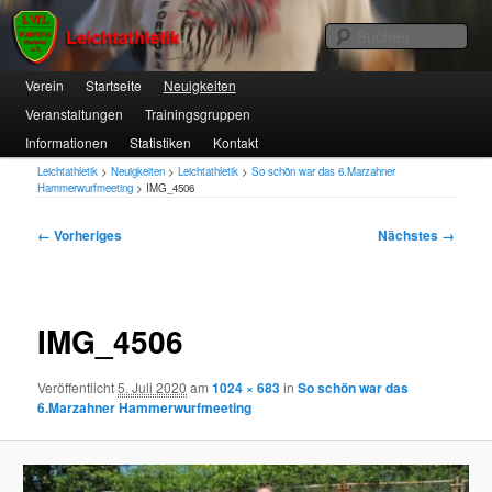
1. VfL FORTUNA Marzahn e.V.
Suc
Hauptmenü
Verein
Zum
Startseite
Neuigkeiten
Veranstaltungen
Trainingsgruppen
primären
Leichtathletik
Informationen
Statistiken
Kontakt
Inhalt
Leichtathletik
>
Neuigkeiten
>
Leichtathletik
>
So schön war das 6.Marzahner
springen
Hammerwurfmeeting
>
IMG_4506
Bilder-
← Vorheriges
Nächstes →
Navigation
IMG_4506
Veröffentlicht
5. Juli 2020
am
1024 × 683
in
So schön war das
6.Marzahner Hammerwurfmeeting