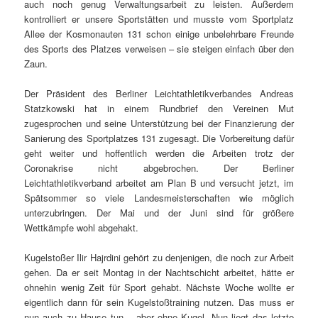
auch noch genug Verwaltungsarbeit zu leisten. Außerdem
kontrolliert er unsere Sportstätten und musste vom Sportplatz
Allee der Kosmonauten 131 schon einige unbelehrbare Freunde
des Sports des Platzes verweisen – sie steigen einfach über den
Zaun.
Der Präsident des Berliner Leichtathletikverbandes Andreas
Statzkowski hat in einem Rundbrief den Vereinen Mut
zugesprochen und seine Unterstützung bei der Finanzierung der
Sanierung des Sportplatzes 131 zugesagt. Die Vorbereitung dafür
geht weiter und hoffentlich werden die Arbeiten trotz der
Coronakrise nicht abgebrochen. Der Berliner
Leichtathletikverband arbeitet am Plan B und versucht jetzt, im
Spätsommer so viele Landesmeisterschaften wie möglich
unterzubringen. Der Mai und der Juni sind für größere
Wettkämpfe wohl abgehakt.
Kugelstoßer Ilir Hajrdini gehört zu denjenigen, die noch zur Arbeit
gehen. Da er seit Montag in der Nachtschicht arbeitet, hätte er
ohnehin wenig Zeit für Sport gehabt. Nächste Woche wollte er
eigentlich dann für sein Kugelstoßtraining nutzen. Das muss er
nun auch zu Hause tun – aber ohne Kugel. Nun liegt das letzte