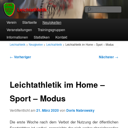
1. VfL FORTUNA Marzahn e.V.
Suc
Hauptmenü
Verein
Zum
Startseite
Neuigkeiten
Veranstaltungen
Trainingsgruppen
primären
Leichtathletik
Informationen
Statistiken
Kontakt
Inhalt
Leichtathletik
>
Neuigkeiten
>
Leichtathletik
>
Leichtathletik im Home – Sport – Modus
springen
Beitragsnavigation
←
Vorheriger
Nächster
→
Leichtathletik im Home –
Sport – Modus
Veröffentlicht am
21. März 2020
von
Doris Nabrowsky
Die erste Woche nach dem Verbot der Nutzung der öffentlichen
Sportstätten ist vorbei, angesichts der sich weiter abzeichnenden