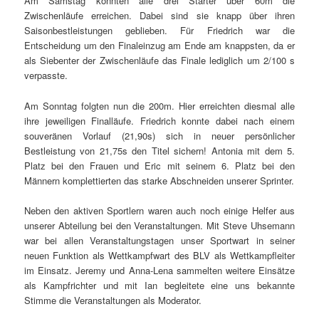
Am Samstag konnten alle drei Starter über 60m die
Zwischenläufe erreichen. Dabei sind sie knapp über ihren
Saisonbestleistungen geblieben. Für Friedrich war die
Entscheidung um den Finaleinzug am Ende am knappsten, da er
als Siebenter der Zwischenläufe das Finale lediglich um 2/100 s
verpasste.
Am Sonntag folgten nun die 200m. Hier erreichten diesmal alle
ihre jeweiligen Finalläufe. Friedrich konnte dabei nach einem
souveränen Vorlauf (21,90s) sich in neuer persönlicher
Bestleistung von 21,75s den Titel sichern! Antonia mit dem 5.
Platz bei den Frauen und Eric mit seinem 6. Platz bei den
Männern komplettierten das starke Abschneiden unserer Sprinter.
Neben den aktiven Sportlern waren auch noch einige Helfer aus
unserer Abteilung bei den Veranstaltungen. Mit Steve Uhsemann
war bei allen Veranstaltungstagen unser Sportwart in seiner
neuen Funktion als Wettkampfwart des BLV als Wettkampfleiter
im Einsatz. Jeremy und Anna-Lena sammelten weitere Einsätze
als Kampfrichter und mit Ian begleitete eine uns bekannte
Stimme die Veranstaltungen als Moderator.