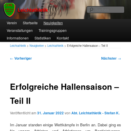
1. VfL FORTUNA Marzahn e.V.
Suc
Hauptmenü
Verein
Zum
Startseite
Neuigkeiten
Veranstaltungen
Trainingsgruppen
primären
Leichtathletik
Informationen
Statistiken
Kontakt
Inhalt
Leichtathletik
>
Neuigkeiten
>
Leichtathletik
>
Erfolgreiche Hallensaison – Teil II
springen
Beitragsnavigation
←
Vorheriger
Nächster
→
Erfolgreiche Hallensaison –
Teil II
Veröffentlicht am
31. Januar 2022
von
Abt. Leichtathletik - Stefan K.
Im Januar standen einige Wettkämpfe in Berlin an. Dabei ging es
für unsere Athleten und Athletinnen um Bestleistungen,